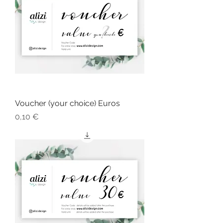
Voucher (your choice) Euros
Cena
0,10 €