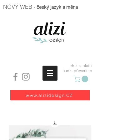
NOVÝ WEB
-
český jazyk a měna
chci zaplatit
bank. převodem
www.alizidesign.CZ