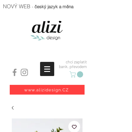
NOVÝ WEB
-
český jazyk a měna
chci zaplatit
bank. převodem
www.alizidesign.CZ