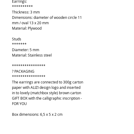
Earrings:
**********
Thickness: 3 mm
Dimensions: diameter of wooden circle 11
mm / oval 13 x 20 mm
Material: Plywood
Studs
*******
Diameter: 5 mm
Material: Stainless steel
****************
? PACKAGING
****************
The earrings are connected to 300g carton
paper with ALIZI design logo and inserted
in to lovely (matchbox style) brown carton
GIFT BOX with the calligraphic inscription -
FOR YOU
Box dimensions: 6,5 x 5 x 2 cm