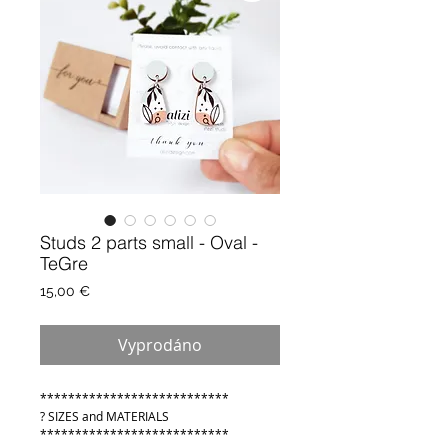
Studs 2 parts small - Oval -
TeGre
Cena
15,00 €
Vyprodáno
***************************
? SIZES and MATERIALS
***************************