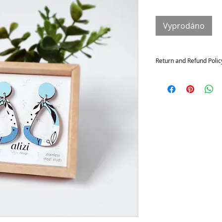
Vyprodáno
Return and Refund Polic
Returns and exchange
Contact me within: 14 da
21 days of delivery
Conditions of return
Buyers are responsible f
not returned in its origi
for any loss in value.