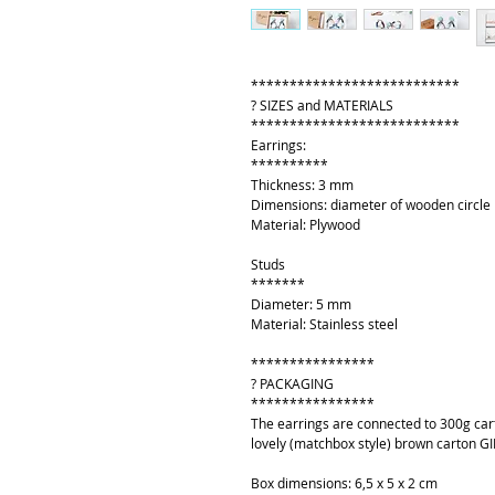
***************************
? SIZES and MATERIALS
***************************
Earrings:
**********
Thickness: 3 mm
Dimensions: diameter of wooden circle
Material: Plywood
Studs
*******
Diameter: 5 mm
Material: Stainless steel
****************
? PACKAGING
****************
The earrings are connected to 300g cart
lovely (matchbox style) brown carton GI
Box dimensions: 6,5 x 5 x 2 cm