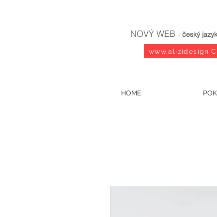
NOVÝ WEB
-
český jazy
www.alizidesign.
HOME
POK