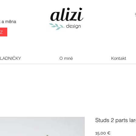
k a měna
CZ
LADNIČKY
O mně
Kontakt
Studs 2 parts lar
Cena
15,00 €