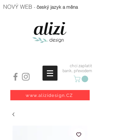
NOVÝ WEB
-
český jazyk a měna
chci zaplatit
bank. převodem
www.alizidesign.CZ